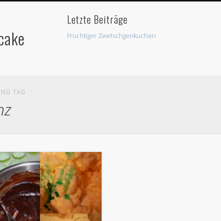
Letzte Beiträge
cake
Fruchtiger Zwetschgenkuchen
Sauer macht lustig – der Zitronenkuchen
für jedes Wetter
Lemon Curd
ING TAG
Letzte Kommentare
nz
Tonia
bei
Mandarinen-Schmand-Torte
Lizzy bei
Valentins-Herz
Archive
Oktober 2013
Juni 2013
Mai 2013
April 2013