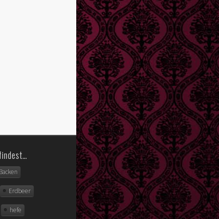
findest…
Backen
Erdbeer
hefe