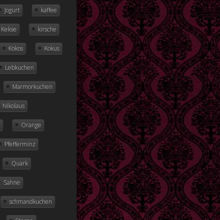
Jogurt
kaffee
Kekse
kirsche
Kokos
Kokus
Lebkuchen
Marmorkuchen
Nikolaus
r
Orange
Pfefferminz
Quark
Sahne
schmandkuchen