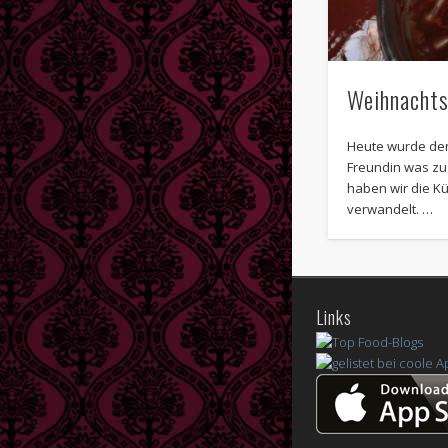
Weihnachts
Heute wurde den
Freundin was z
haben wir die K
verwandelt. …
Links