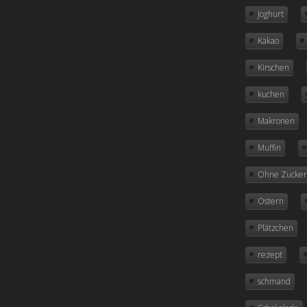
Ostern
Joghurt
Rezepte
Kakao
Weihnachten
Kirschen
Meta
kuchen
Anmelden
Makronen
Beitrags-Feed (
RSS
)
Muffin
Kommentare als
RSS
Ohne Zucke
WordPress.org
Ostern
Plätzchen
rezept
schmand