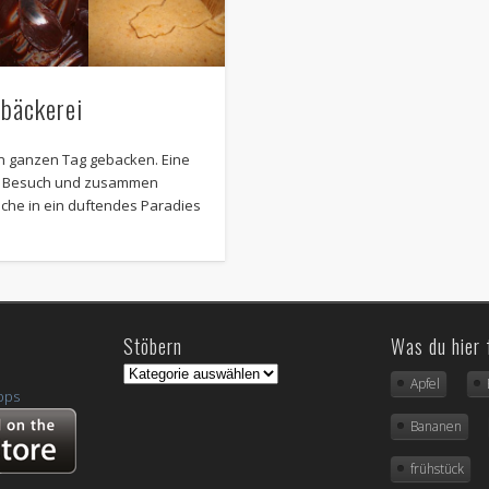
März 2013
Februar 2013
bäckerei
Januar 2013
Dezember 2012
 ganzen Tag gebacken. Eine
u Besuch und zusammen
November 2012
üche in ein duftendes Paradies
Kategorien
Allgemein
Aus der Küche
Stöbern
Was du hier 
Frühstück
Apfel
Gehen immer
Herbst
Bananen
Kaffeetafel
frühstück