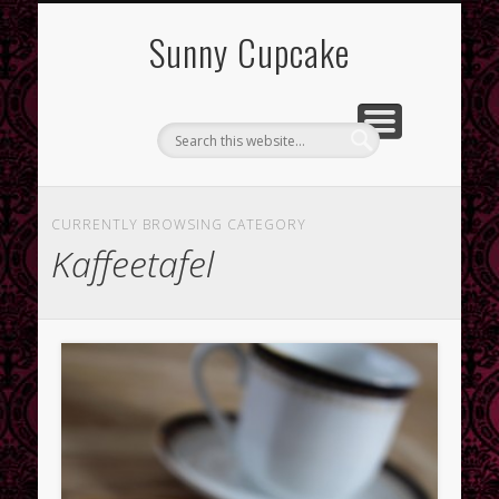
Sunny Cupcake
Letzte Beiträge
CURRENTLY BROWSING CATEGORY
Fruchtiger Zwetschgenkuchen
Kaffeetafel
Sauer macht lustig – der Zitronenkuchen für jedes Wetter
Lemon Curd
Letzte Kommentare
Tonia
bei
Mandarinen-Schmand-Torte
Lizzy bei
Valentins-Herz
Archive