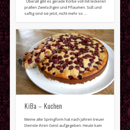
Überall gibt es gerade Körbe voll mit leckeren
Gehen immer
prallen Zwetschgen und Pflaumen. Süß und
saftig sind sie jetzt, nicht mehr so …
Herbst
Kaffeetafel
Ostern
Rezepte
Weihnachten
Meta
Anmelden
Beitrags-Feed (
RSS
)
Kommentare als
RSS
KiBa – Kuchen
WordPress.org
Meine alte Springform hat nach Jahren treuer
Dienste ihren Geist aufgegeben. Heute kam