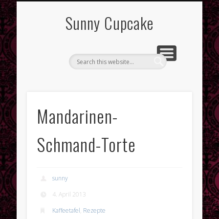
Sunny Cupcake
Letzte Beiträge
Fruchtiger Zwetschgenkuchen
Mandarinen-
Sauer macht lustig – der Zitronenkuchen für jedes Wetter
Schmand-Torte
Lemon Curd
Letzte Kommentare
Tonia
bei
Mandarinen-Schmand-Torte
sunny
Lizzy bei
Valentins-Herz
4. April 2013
Archive
Kaffeetafel
,
Rezepte