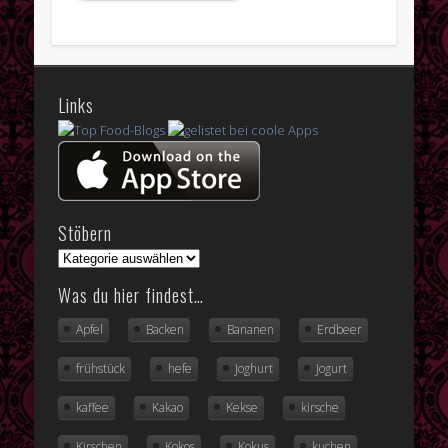
Links
Stöbern
Was du hier findest…
Apfel
Backen
Bananen
Erdbeer
frühstück
hefe
Joghurt
Jogurt
kaffee
Kakao
Kekse
kirsche
Kirschen
Kokos
Kokus
kuchen