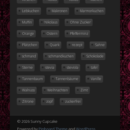
Lebkuchen
Makronen
Marmorkuchen
Muffin
Nikolaus
Ohne Zucker
Orange
Ostern
Pfefferminz
Plätzchen
Quark
rezept
Sahne
schmand
schmandkuchen
Schokolade
Sterne
stevia
steviola
tafel
Tannenbaum
Tannenbäume
Vanille
Walnuss
Weihnachten
Zimt
Zitrone
zopf
zuckerfrei
© 2026 Sunny Cupcake
Powered by
Pinboard Theme
and
WordPress