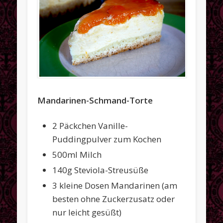
Gehen immer
Herbst
Kaffeetafel
Ostern
Rezepte
Mandarinen-Schmand-Torte
Weihnachten
Meta
2 Päckchen Vanille-
Anmelden
Puddingpulver zum Kochen
Beitrags-Feed (
RSS
)
500ml Milch
140g Steviola-Streusüße
Kommentare als
RSS
3 kleine Dosen Mandarinen (am
WordPress.org
besten ohne Zuckerzusatz oder
nur leicht gesüßt)