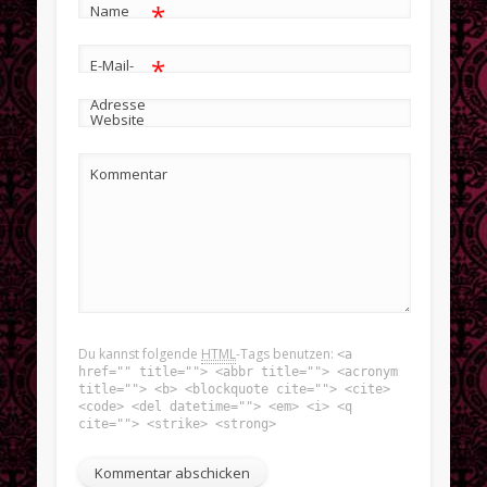
*
Name
*
E-Mail-
Adresse
Website
Kommentar
Du kannst folgende
HTML
-Tags benutzen:
<a
href="" title=""> <abbr title=""> <acronym
title=""> <b> <blockquote cite=""> <cite>
<code> <del datetime=""> <em> <i> <q
cite=""> <strike> <strong>