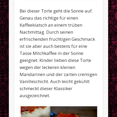
Oktober 2013
Bei dieser Torte geht die Sonne auf.
Juni 2013
Genau das richtige für einen
Mai 2013
Kaffeeklatsch an einem trüben
April 2013
Nachmittag. Durch seinen
erfrischenden fruchtigen Geschmack
März 2013
ist sie aber auch bestens für eine
Februar 2013
Tasse Milchkaffee in der Sonne
Januar 2013
geeignet. Kinder lieben diese Torte
wegen der leckeren kleinen
Dezember 2012
Mandarinen und der zarten cremigen
November 2012
Vanilleschicht. Auch leicht gekühlt
Kategorien
schmeckt dieser Klassiker
Allgemein
ausgezeichnet.
Aus der Küche
Frühstück