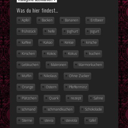
Was du hier findest…
Apfel
Backen
Bananen
Erdbeer
frühstück
hefe
Joghurt
Jogurt
kaffee
Kakao
Kekse
kirsche
Kirschen
Kokos
Kokus
kuchen
Lebkuchen
Makronen
Marmorkuchen
Muffin
Nikolaus
Ohne Zucker
Orange
Ostern
Pfefferminz
Plätzchen
Quark
rezept
Sahne
schmand
schmandkuchen
Schokolade
Sterne
stevia
steviola
tafel