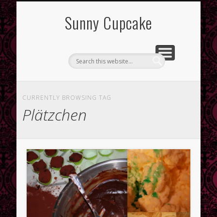
Sunny Cupcake
Letzte Beiträge
CURRENTLY BROWSING TAG
Fruchtiger Zwetschgenkuchen
Plätzchen
Sauer macht lustig – der Zitronenkuchen für jedes Wetter
Lemon Curd
Letzte Kommentare
Tonia
bei
Mandarinen-Schmand-Torte
Lizzy bei
Valentins-Herz
Archive