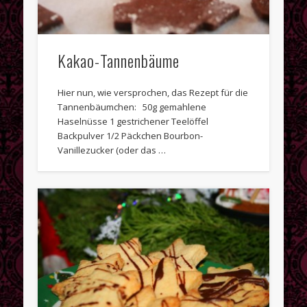
Gehen immer
Herbst
Kakao-Tannenbäume
Kaffeetafel
Ostern
Hier nun, wie versprochen, das Rezept für die
Tannenbäumchen: 50g gemahlene
Rezepte
Haselnüsse 1 gestrichener Teelöffel
Backpulver 1/2 Päckchen Bourbon-
Weihnachten
Vanillezucker (oder das …
Meta
Anmelden
Beitrags-Feed (
RSS
)
Kommentare als
RSS
WordPress.org