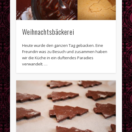
Oktober 2013
Juni 2013
Mai 2013
Weihnachtsbäckerei
April 2013
März 2013
Heute wurde den ganzen Tag gebacken. Eine
Freundin was zu Besuch und zusammen haben
Februar 2013
wir die Küche in ein duftendes Paradies
verwandelt. …
Januar 2013
Dezember 2012
November 2012
Kategorien
Allgemein
Aus der Küche
Frühstück